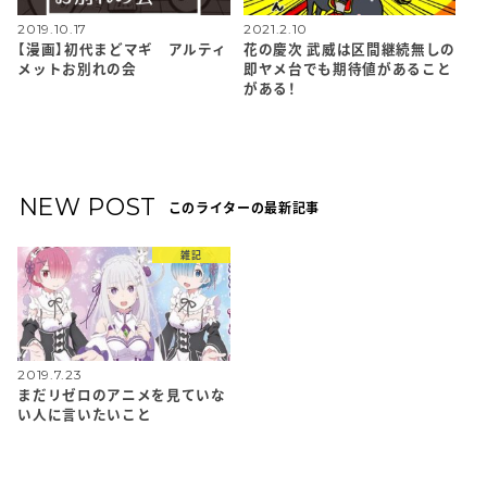
2019.10.17
2021.2.10
【漫画】初代まどマギ アルティ
花の慶次 武威は区間継続無しの
メットお別れの会
即ヤメ台でも期待値があること
がある！
NEW POST
このライターの最新記事
雑記
2019.7.23
まだリゼロのアニメを見ていな
い人に言いたいこと