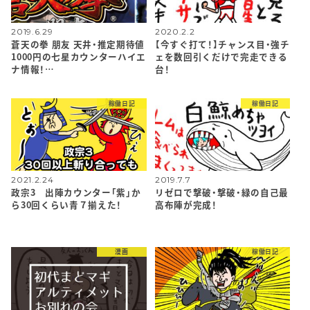
2019.6.29
2020.2.2
蒼天の拳 朋友 天井・推定期待値
【今すぐ打て！】チャンス目・強チ
1000円の七星カウンターハイエ
ェを数回引くだけで完走できる
ナ情報！…
台！
稼働日記
稼働日記
2021.2.24
2019.7.7
政宗3 出陣カウンター「紫」か
リゼロで撃破・撃破・緑の自己最
ら30回くらい青７揃えた！
高布陣が完成！
漫画
稼働日記