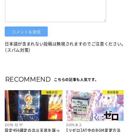
日本語が含まれない投稿は無視されますのでご注意ください。
（スパム対策）
RECOMMEND
こちらの記事も人気です。
稼働日記
解析情報
2019.12.17
2019.8.2
設定456確定の北斗天昇を譲っ
【リゼロ】AT中のBGM変更方法