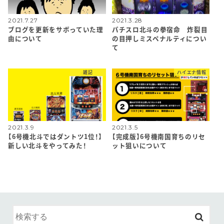
2021.7.27
2021.3.28
ブログを更新をサボっていた理
パチスロ北斗の拳宿命 炸裂目
由について
の目押しミスペナルティについ
て
雑記
ハイエナ情報
2021.3.9
2021.3.5
【6号機北斗ではダントツ1位！】
【完成版】6号機南国育ちのリセ
新しい北斗をやってみた！
ット狙いについて