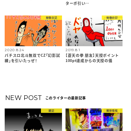
ターボ引い…
稼働日記
稼働日記
2020.8.24
2019.8.1
パチスロ北斗無双でCZ「幻影試
【蒼天の拳 朋友】天授ポイント
練」を引いたっぜ！
100pt達成からの天授の儀
NEW POST
このライターの最新記事
雑記
解析情報