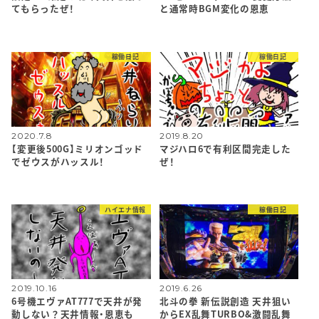
てもらったぜ！
と通常時BGM変化の恩恵
稼働日記
稼働日記
2020.7.8
2019.8.20
【変更後500G】ミリオンゴッド
マジハロ6で有利区間完走した
でゼウスがハッスル！
ぜ！
ハイエナ情報
稼働日記
2019.10.16
2019.6.26
6号機エヴァAT777で天井が発
北斗の拳 新伝説創造 天井狙い
動しない？天井情報・恩恵も
からEX乱舞TURBO&激闘乱舞