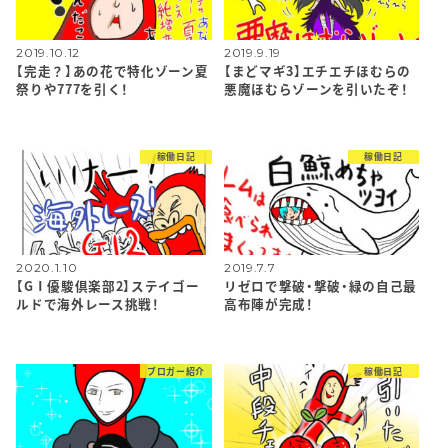
2019.10.12
2019.9.19
【完走？】あの花で特化ゾーン夏
【まどマギ3】エチエチほむらの
祭りや777を引く！
悪魔ほむらゾーンを引いたぞ！
稼働日記
稼働日記
2020.1.10
2019.7.7
【GⅠ優駿倶楽部2】ステイゴー
リゼロで撃破・撃破・緑の自己最
ルドで海外レース挑戦！
高布陣が完成！
ブロガー紹介
稼働日記