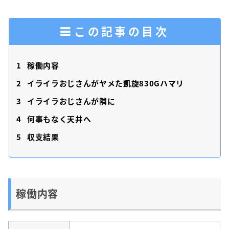
この記事の目次
1
稼働内容
2
イライラおじさんがヤメた凱旋830Gハマリ
3
イライラおじさんが隣に
4
何事もなく天井へ
5
収支結果
稼働内容