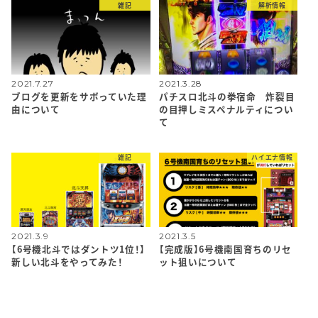
雑記
解析情報
2021.7.27
2021.3.28
ブログを更新をサボっていた理
パチスロ北斗の拳宿命 炸裂目
由について
の目押しミスペナルティについ
て
雑記
ハイエナ情報
2021.3.9
2021.3.5
【6号機北斗ではダントツ1位！】
【完成版】6号機南国育ちのリセ
新しい北斗をやってみた！
ット狙いについて