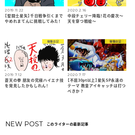
2019.11.22
2020.2.16
【聖闘士星矢】千日戦争引くまで
中段チェリー降臨！花の慶次～
やめれまてんに挑戦してみた！
天を穿つ戦槍～
稼働日記
稼働日記
2019.7.12
2020.7.17
蒼天の拳 朋友の究極ハイエナ技
【不屈30pt以上】星矢SP永遠の
を発見したかもしれん！
テーマ 教皇アイキャッチは打つ
べきか？
NEW POST
このライターの最新記事