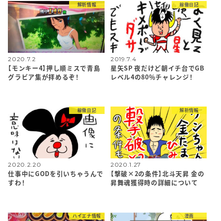
解析情報
稼働日記
2020.7.2
2019.7.4
【モンキー4】押し順ミスで青島
星矢SP 夜だけど朝イチ台でGB
グラビア集が拝めるぞ！
レベル4の80％チャレンジ！
稼働日記
解析情報
2020.2.20
2020.1.27
仕事中にGODを引いちゃうんで
【撃破×2の条件】北斗天昇 金の
すわ！
昇舞魂獲得時の詳細について
ハイエナ情報
漫画