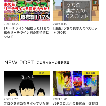
2019.10.22
2019.11.15
【リーチライン5個拾った！】あの
【漫画】うちの奥さんのGス○ッ
花のリーチライン別の期待値に
ト【GOD】
ついて
NEW POST
このライターの最新記事
雑記
解析情報
2021.7.27
2021.3.28
ブログを更新をサボっていた理
パチスロ北斗の拳宿命 炸裂目