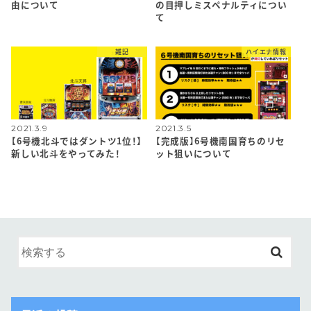
由について
の目押しミスペナルティについ
て
雑記
ハイエナ情報
2021.3.9
2021.3.5
【6号機北斗ではダントツ1位！】
【完成版】6号機南国育ちのリセ
新しい北斗をやってみた！
ット狙いについて