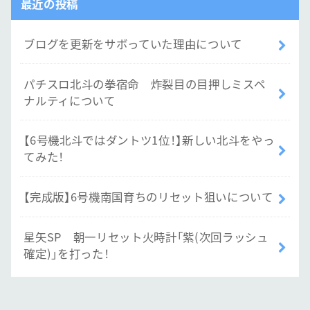
最近の投稿
ブログを更新をサボっていた理由について
パチスロ北斗の拳宿命 炸裂目の目押しミスペ
ナルティについて
【6号機北斗ではダントツ1位！】新しい北斗をやっ
てみた！
【完成版】6号機南国育ちのリセット狙いについて
星矢SP 朝一リセット火時計「紫(次回ラッシュ
確定)」を打った！