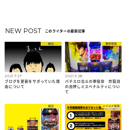
NEW POST
このライターの最新記事
雑記
解析情報
2021.7.27
2021.3.28
ブログを更新をサボっていた理
パチスロ北斗の拳宿命 炸裂目
由について
の目押しミスペナルティについ
て
雑記
ハイエナ情報