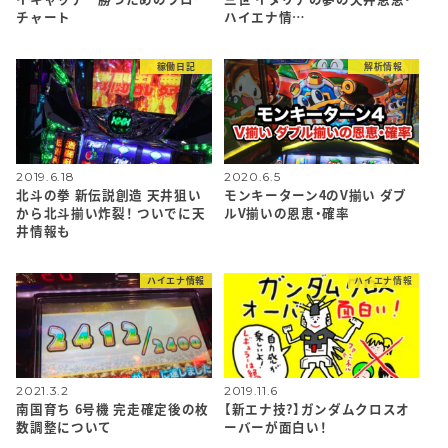
チャート
ハイエナ情…
稼働日記
解析情報
2019.6.18
2020.6.5
北斗の拳 新伝説創造 天井狙い
モンキーターン4のV揃い ダブ
から北斗揃い炸裂！ ついでに天
ルV揃いの恩恵・確率
井情報も
ハイエナ情報
ハイエナ情報
2021.3.2
2019.11.6
南国育ち 6号機 完走確定後の枚
【新エナ技?】ガンダムクロスオ
数調整について
ーバーが面白い！