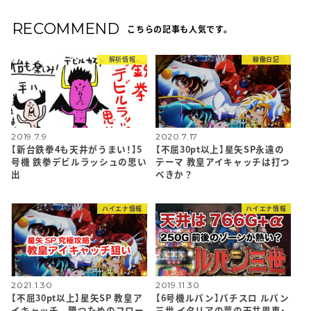
RECOMMEND
こちらの記事も人気です。
解析情報
稼働日記
2019.7.9
2020.7.17
【新台鉄拳4も天井がうまい！】5
【不屈30pt以上】星矢SP永遠の
号機 鉄拳デビルラッシュの思い
テーマ 教皇アイキャッチは打つ
出
べきか？
ハイエナ情報
ハイエナ情報
2021.1.30
2019.11.30
【不屈30pt以上】星矢SP 教皇ア
【6号機ルパン】パチスロ ルパン
イキャッチ 勝つためのフロー
三世 イタリアの夢の天井恩恵・