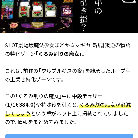
SLOT劇場版魔法少女まどか☆マギカ[新編]叛逆の物語
の特化ゾーン
「くるみ割りの魔女」
。
これは、前作の「ワルプルギスの夜」を継承したループ型
の上乗せ特化ゾーンです。
この「くるみ割りの魔女」中に
中段チェリー
(1/16384.0)
や特殊役を引くと、
くるみ割の魔女が消滅
してしまう
という噂がネット上に掲載されていました
ので、情報をまとめてみました。