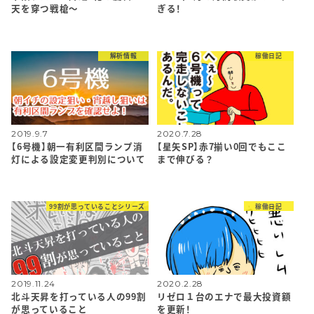
天を穿つ戦槍～
ぎる！
解析情報
稼働日記
2019.9.7
2020.7.28
【6号機】朝一有利区間ランプ消
【星矢SP】赤7揃い0回でもここ
灯による設定変更判別について
まで伸びる？
99割が思っていることシリーズ
稼働日記
2019.11.24
2020.2.28
北斗天昇を打っている人の99割
リゼロ１台のエナで最大投資額
が思っていること
を更新！