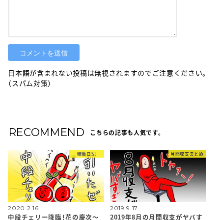
日本語が含まれない投稿は無視されますのでご注意ください。
（スパム対策）
RECOMMEND
こちらの記事も人気です。
稼働日記
月間収支まとめ
2020.2.16
2019.9.17
中段チェリー降臨！花の慶次～
2019年8月の月間収支がヤバす