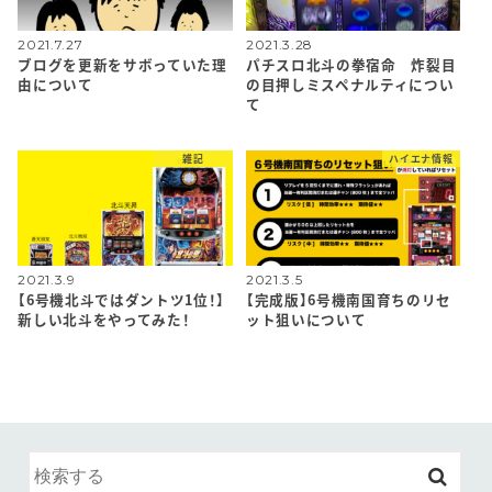
2021.7.27
2021.3.28
ブログを更新をサボっていた理
パチスロ北斗の拳宿命 炸裂目
由について
の目押しミスペナルティについ
て
雑記
ハイエナ情報
2021.3.9
2021.3.5
【6号機北斗ではダントツ1位！】
【完成版】6号機南国育ちのリセ
新しい北斗をやってみた！
ット狙いについて