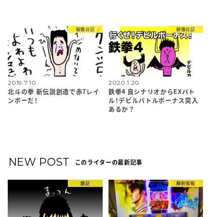
稼働日記
稼働日記
2019.7.10
2020.1.20
北斗の拳 新伝説創造で赤7レイ
鉄拳4 良シナリオからEXバト
ンボーだ！
ル！デビルバトルボーナス突入
あるか？
NEW POST
このライターの最新記事
雑記
解析情報