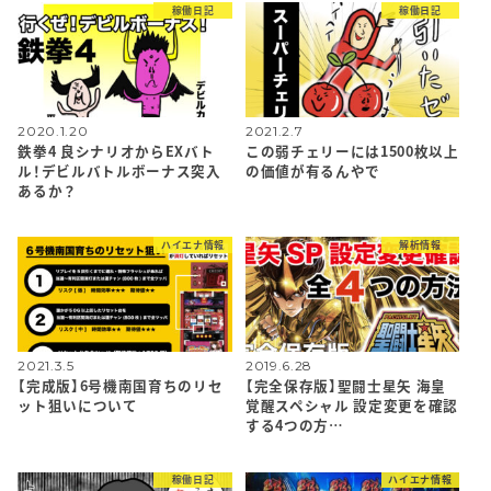
稼働日記
稼働日記
2020.1.20
2021.2.7
鉄拳4 良シナリオからEXバト
この弱チェリーには1500枚以上
ル！デビルバトルボーナス突入
の価値が有るんやで
あるか？
ハイエナ情報
解析情報
2021.3.5
2019.6.28
【完成版】6号機南国育ちのリセ
【完全保存版】聖闘士星矢 海皇
ット狙いについて
覚醒スペシャル 設定変更を確認
する4つの方…
稼働日記
ハイエナ情報