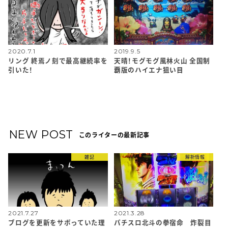
2020.7.1
2019.9.5
リング 終焉ノ刻で最高継続率を
天晴！モグモグ風林火山 全国制
引いた！
覇版のハイエナ狙い目
NEW POST
このライターの最新記事
雑記
解析情報
2021.7.27
2021.3.28
ブログを更新をサボっていた理
パチスロ北斗の拳宿命 炸裂目