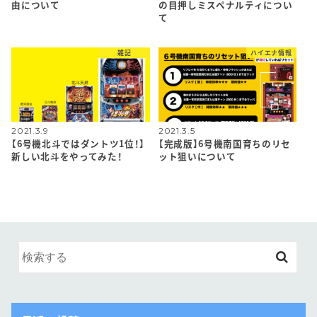
由について
の目押しミスペナルティについ
て
雑記
ハイエナ情報
2021.3.9
2021.3.5
【6号機北斗ではダントツ1位！】
【完成版】6号機南国育ちのリセ
新しい北斗をやってみた！
ット狙いについて