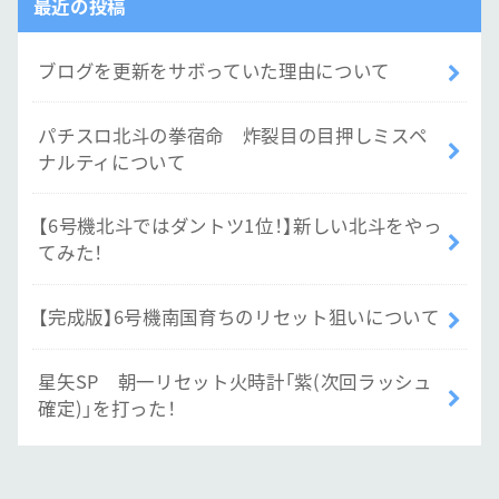
最近の投稿
ブログを更新をサボっていた理由について
パチスロ北斗の拳宿命 炸裂目の目押しミスペ
ナルティについて
【6号機北斗ではダントツ1位！】新しい北斗をやっ
てみた！
【完成版】6号機南国育ちのリセット狙いについて
星矢SP 朝一リセット火時計「紫(次回ラッシュ
確定)」を打った！