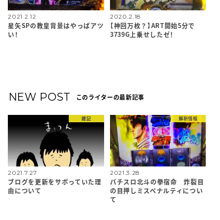
2021.2.12
2020.2.18
星矢SPの教皇背景はやっぱアツ
【神回万枚？】ART開始5分で
い！
3739G上乗せしたゼ！
NEW POST
このライターの最新記事
雑記
解析情報
2021.7.27
2021.3.28
ブログを更新をサボっていた理
パチスロ北斗の拳宿命 炸裂目
由について
の目押しミスペナルティについ
て