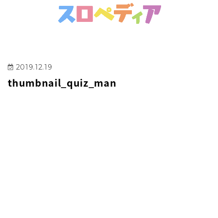
2019.12.19
thumbnail_quiz_man