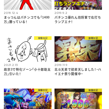
2019.12.4
2019.9.2
まっつんはパチンコでも「1400
パチンコ暴れん坊将軍で右打ち
万」勝っている！
ランプエナ！
稼働日記
稼働日記
2021.2.13
2019.11.9
政宗3で特化ゾーン「小十郎助太
北斗天昇で初昇天しました！~ハ
刀」引いた！
イエナ祭り開催中~
稼働日記
稼働日記