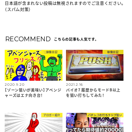
日本語が含まれない投稿は無視されますのでご注意ください。
（スパム対策）
RECOMMEND
こちらの記事も人気です。
稼働日記
稼働日記
2020.9.20
2021.2.16
【ゾーン狙いが美味い】アベンジ
バイオ7 履歴からモードB以上
ャーズはエナ向き台！
を狙い打ちしてみた！
ブロガー紹介
パチンコ右打ちランプ狙い