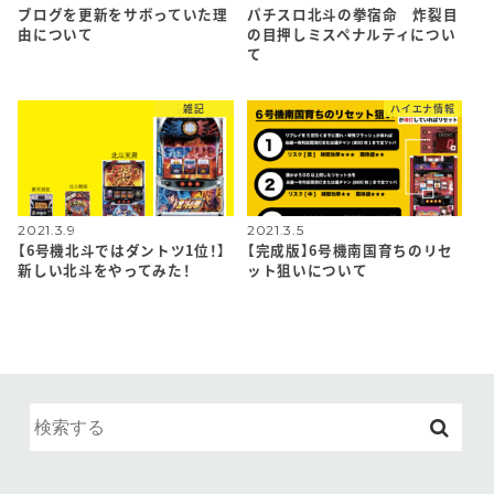
ブログを更新をサボっていた理
パチスロ北斗の拳宿命 炸裂目
由について
の目押しミスペナルティについ
て
雑記
ハイエナ情報
2021.3.9
2021.3.5
【6号機北斗ではダントツ1位！】
【完成版】6号機南国育ちのリセ
新しい北斗をやってみた！
ット狙いについて