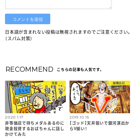
日本語が含まれない投稿は無視されますのでご注意ください。
（スパム対策）
RECOMMEND
こちらの記事も人気です。
漫画
稼働日記
2020.1.17
2019.10.15
非等価店で持ちメダルあるのに
【ゴッド】天井狙いで銀河演出か
現金投資するおばちゃんに話し
らV揃い！
かけてみた