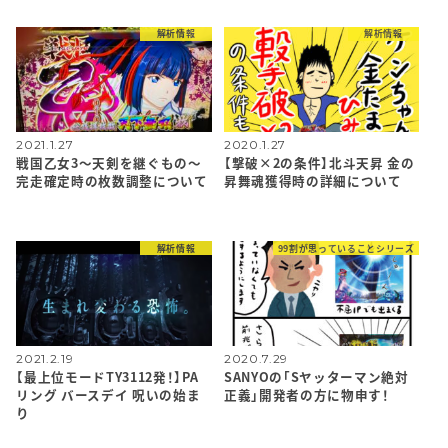
解析情報
解析情報
2021.1.27
2020.1.27
戦国乙女3～天剣を継ぐもの～
【撃破×2の条件】北斗天昇 金の
完走確定時の枚数調整について
昇舞魂獲得時の詳細について
解析情報
99割が思っていることシリーズ
2021.2.19
2020.7.29
【最上位モードTY3112発！】PA
SANYOの「Sヤッターマン絶対
リング バースデイ 呪いの始ま
正義」開発者の方に物申す！
り