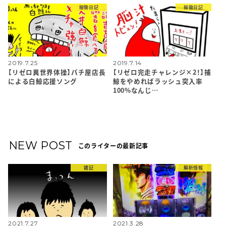
稼働日記
稼働日記
2019.7.25
2019.7.14
【リゼロ異世界体操】パチ屋店長
【リゼロ完走チャレンジ×2！】捕
による白鯨応援ソング
鯨をやめればラッシュ突入率
100%なんじ…
NEW POST
このライターの最新記事
雑記
解析情報
2021.7.27
2021.3.28