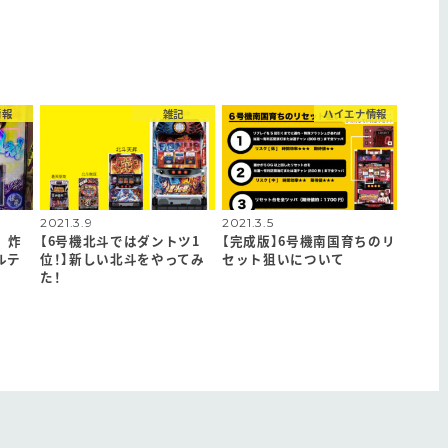
情報
雑記
ハイエナ情報
2021.3.9
2021.3.5
 炸
【6号機北斗ではダントツ1
【完成版】6号機南国育ちのリ
ルテ
位！】新しい北斗をやってみ
セット狙いについて
た！