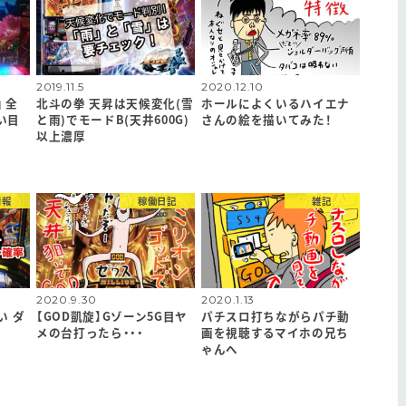
2019.11.5
2020.12.10
 全
北斗の拳 天昇は天候変化(雪
ホールによくいるハイエナ
い目
と雨)でモードB(天井600G)
さんの絵を描いてみた！
以上濃厚
情報
稼働日記
雑記
2020.9.30
2020.1.13
い ダ
【GOD凱旋】Gゾーン5G目ヤ
パチスロ打ちながらパチ動
メの台打ったら・・・
画を視聴するマイホの兄ち
ゃんへ