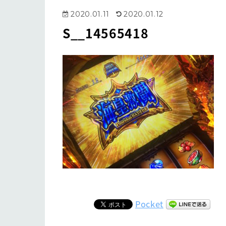
2020.01.11
2020.01.12
S__14565418
Pocket