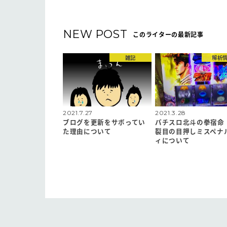
NEW POST
このライターの最新記事
雑記
解析
2021.7.27
2021.3.28
ブログを更新をサボってい
パチスロ北斗の拳宿命
た理由について
裂目の目押しミスペナ
ィについて