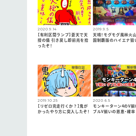
2020.9.14
2019.9.5
【有利区間ランプ】蒼天で天
天晴！モグモグ風林火山
授の儀 引き戻し即前兆を拾
国制覇版のハイエナ狙
ったぞ！
稼働日記
解析
2019.10.25
2020.6.5
【リゼロ完走行くか？】鬼が
モンキーターン4のV揃
かったやり方に突入したぞ！
ブルV揃いの恩恵・確率