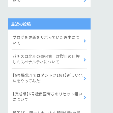
最近の投稿
ブログを更新をサボっていた理由につ
いて
パチスロ北斗の拳宿命 炸裂目の目押
しミスペナルティについて
【6号機北斗ではダントツ1位！】新しい北
斗をやってみた！
【完成版】6号機南国育ちのリセット狙い
について
星矢SP 朝一リセット火時計「紫(次回