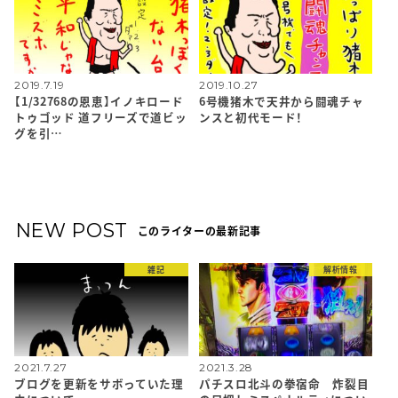
2019.7.19
2019.10.27
【1/32768の恩恵】イノキロード
6号機猪木で天井から闘魂チャ
トゥゴッド 道フリーズで道ビッ
ンスと初代モード！
グを引…
NEW POST
このライターの最新記事
雑記
解析情報
2021.7.27
2021.3.28
ブログを更新をサボっていた理
パチスロ北斗の拳宿命 炸裂目