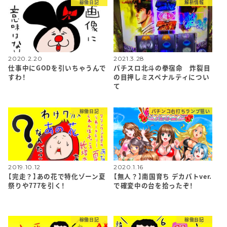
稼働日記
解析情報
2020.2.20
2021.3.28
仕事中にGODを引いちゃうんで
パチスロ北斗の拳宿命 炸裂目
すわ！
の目押しミスペナルティについ
て
稼働日記
パチンコ右打ちランプ狙い
2019.10.12
2020.1.16
【完走？】あの花で特化ゾーン夏
【無人？】南国育ち デカパトver.
祭りや777を引く！
で確変中の台を拾ったぞ！
稼働日記
稼働日記