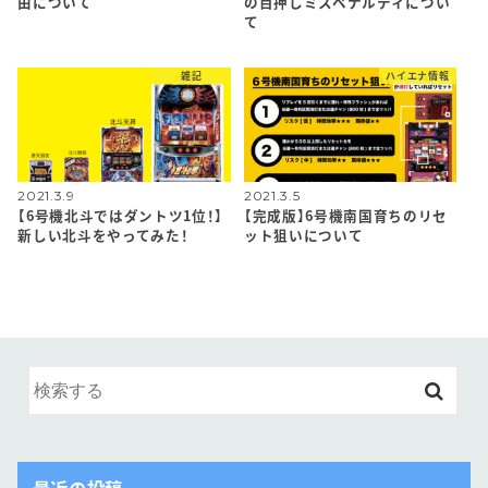
由について
の目押しミスペナルティについ
て
雑記
ハイエナ情報
2021.3.9
2021.3.5
【6号機北斗ではダントツ1位！】
【完成版】6号機南国育ちのリセ
新しい北斗をやってみた！
ット狙いについて