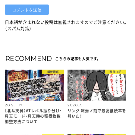
日本語が含まれない投稿は無視されますのでご注意ください。
（スパム対策）
RECOMMEND
こちらの記事も人気です。
解析情報
稼働日記
2019.11.17
2020.7.1
【北斗天昇】ATレベル振り分け・
リング 終焉ノ刻で最高継続率を
昇天モード・昇天時の獲得枚数
引いた！
調整方法について