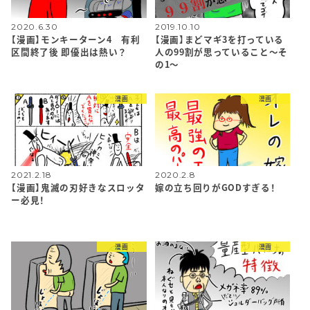
2020.6.30
2019.10.10
【漫画】モンキーターン4 有利
【漫画】まどマギ3を打っている
区間終了後 即優出は熱い？
人の99割が思っていること〜そ
の1〜
漫画
漫画
2021.2.18
2020.2.8
【漫画】鬼滅の刃好きなスロッタ
嫁の立ち回りがGODすぎる！
ー必見！
漫画
漫画