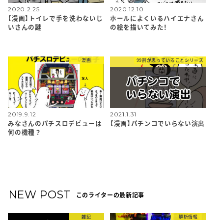
2020.2.25
2020.12.10
【漫画】トイレで手を洗わないじ
ホールによくいるハイエナさん
いさんの謎
の絵を描いてみた！
漫画
99割が思っていることシリーズ
2019.9.12
2021.1.31
みなさんのパチスロデビューは
【漫画】パチンコでいらない演出
何の機種？
NEW POST
このライターの最新記事
雑記
解析情報