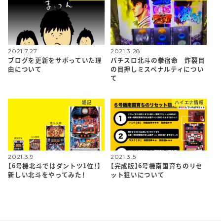
2021.7.27
2021.3.28
ブログを更新をサボっていた理
パチスロ北斗の拳宿命 炸裂目
由について
の目押しミスペナルティについ
て
雑記
ハイエナ情報
2021.3.9
2021.3.5
【6号機北斗ではダントツ1位！】
【完成版】6号機南国育ちのリセ
新しい北斗をやってみた！
ット狙いについて