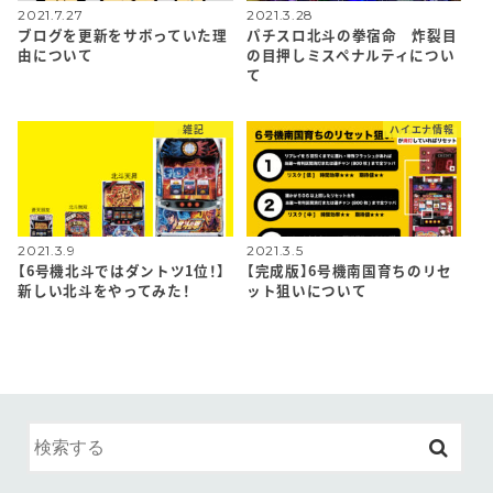
2021.7.27
2021.3.28
ブログを更新をサボっていた理
パチスロ北斗の拳宿命 炸裂目
由について
の目押しミスペナルティについ
て
雑記
ハイエナ情報
2021.3.9
2021.3.5
【6号機北斗ではダントツ1位！】
【完成版】6号機南国育ちのリセ
新しい北斗をやってみた！
ット狙いについて