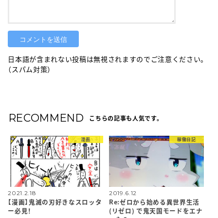
日本語が含まれない投稿は無視されますのでご注意ください。
（スパム対策）
RECOMMEND
こちらの記事も人気です。
漫画
稼働日記
2021.2.18
2019.6.12
【漫画】鬼滅の刃好きなスロッタ
Re:ゼロから始める異世界生活
ー必見！
(リゼロ) で鬼天国モードをエナ