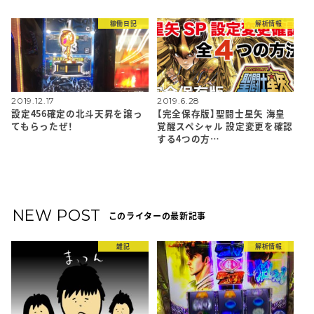
稼働日記
解析情報
2019.12.17
2019.6.28
設定456確定の北斗天昇を譲っ
【完全保存版】聖闘士星矢 海皇
てもらったぜ！
覚醒スペシャル 設定変更を確認
する4つの方…
NEW POST
このライターの最新記事
雑記
解析情報