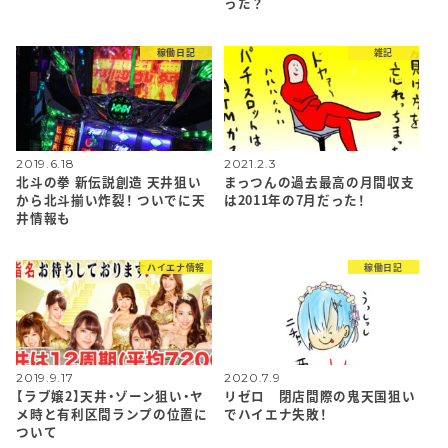
った？
稼働日記
雑記
2019.6.18
2021.2.3
北斗の拳 新伝説創造 天井狙い
まっつんの過去最高の月間収支
から北斗揃い炸裂！ ついでに天
は2011年の7月だった！
井情報も
ハイエナ情報
稼働日記
2019.9.17
2020.7.9
【ラブ嬢2】天井・ゾーン狙い・ヤ
リゼロ 閉店間際の鬼天国狙い
メ時と有利区間ランプの位置に
でハイエナ失敗！
ついて