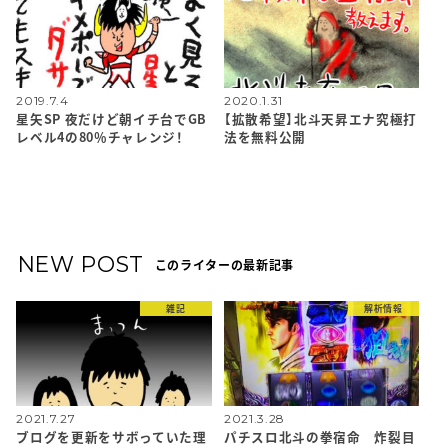
2019.7.4
2020.1.31
星矢SP 夜だけど朝イチ台でGB
【拡散希望】北斗天昇エナ究極打
レベル4の80％チャレンジ！
法を無料公開
NEW POST
このライターの最新記事
雑記
解析情報
2021.7.27
2021.3.28
ブログを更新をサボっていた理
パチスロ北斗の拳宿命 炸裂目