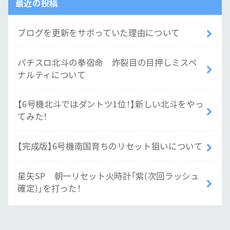
最近の投稿
ブログを更新をサボっていた理由について
パチスロ北斗の拳宿命 炸裂目の目押しミスペ
ナルティについて
【6号機北斗ではダントツ1位！】新しい北斗をやっ
てみた！
【完成版】6号機南国育ちのリセット狙いについて
星矢SP 朝一リセット火時計「紫(次回ラッシュ
確定)」を打った！