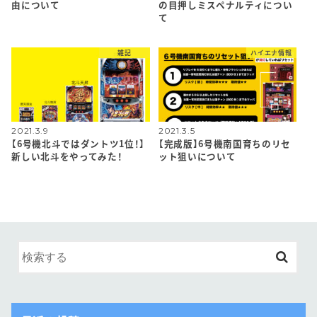
由について
の目押しミスペナルティについ
て
雑記
ハイエナ情報
2021.3.9
2021.3.5
【6号機北斗ではダントツ1位！】
【完成版】6号機南国育ちのリセ
新しい北斗をやってみた！
ット狙いについて