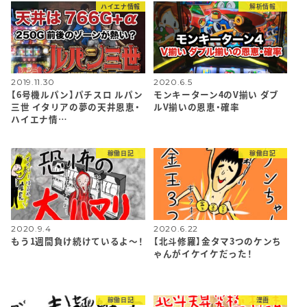
ハイエナ情報
解析情報
2019.11.30
2020.6.5
【6号機ルパン】パチスロ ルパン
モンキーターン4のV揃い ダブ
三世 イタリアの夢の天井恩恵・
ルV揃いの恩恵・確率
ハイエナ情…
稼働日記
稼働日記
2020.9.4
2020.6.22
もう1週間負け続けているよ〜！
【北斗修羅】金タマ3つのケンち
ゃんがイケイケだった！
稼働日記
漫画