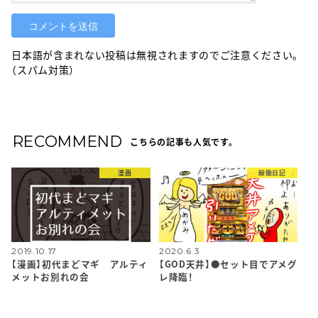
日本語が含まれない投稿は無視されますのでご注意ください。
（スパム対策）
RECOMMEND
こちらの記事も人気です。
漫画
稼働日記
2019.10.17
2020.6.3
【漫画】初代まどマギ アルティ
【GOD天井】●セット目でアメグ
メットお別れの会
レ降臨！