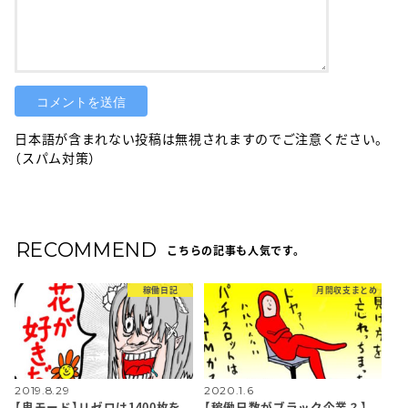
日本語が含まれない投稿は無視されますのでご注意ください。
（スパム対策）
RECOMMEND
こちらの記事も人気です。
稼働日記
月間収支まとめ
2019.8.29
2020.1.6
【鬼モード】リゼロは1400枚を
【稼働日数がブラック企業？】