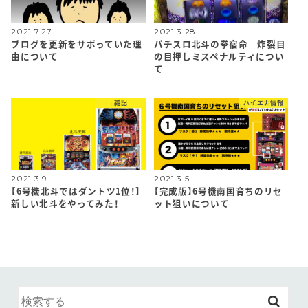
2021.7.27
2021.3.28
ブログを更新をサボっていた理
パチスロ北斗の拳宿命 炸裂目
由について
の目押しミスペナルティについ
て
雑記
ハイエナ情報
2021.3.9
2021.3.5
【6号機北斗ではダントツ1位！】
【完成版】6号機南国育ちのリセ
新しい北斗をやってみた！
ット狙いについて