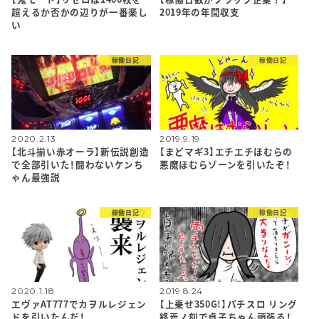
超えるか否かの辺りが一番楽し
2019年の年間収支
い
稼働日記
稼働日記
2020.2.13
2019.9.19
【北斗揃い赤オーラ】新伝説創造
【まどマギ3】エチエチほむらの
で全部引いた！闘わないケンち
悪魔ほむらゾーンを引いたぞ！
ゃん最強説
稼働日記
稼働日記
2020.1.18
2019.8.24
エヴァAT777でカヲルレジェン
【上乗せ350G!】パチスロ リング
ドを引いたんだ！
終焉ノ刻で貞子ちゃん頑張る！