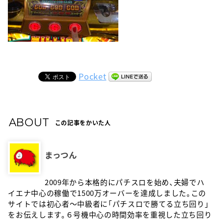
Pocket
ABOUT
この記事をかいた人
まっつん
2009年から本格的にパチスロを始め、夫婦でハ
イエナ中心の稼働で1500万オーバーを達成しました。この
サイトでは初心者〜中級者に「パチスロで勝てる立ち回り」
をお伝えします。６号機中心の時間効率を重視した立ち回り