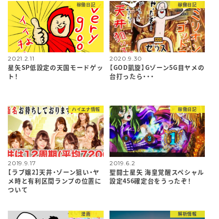
稼働日記
稼働日記
2021.2.11
2020.9.30
星矢SP低設定の天国モードゲッ
【GOD凱旋】Gゾーン5G目ヤメの
ト！
台打ったら・・・
ハイエナ情報
稼働日記
2019.9.17
2019.6.2
【ラブ嬢2】天井・ゾーン狙い・ヤ
聖闘士星矢 海皇覚醒スペシャル
メ時と有利区間ランプの位置に
設定456確定台をうったぞ！
ついて
漫画
解析情報