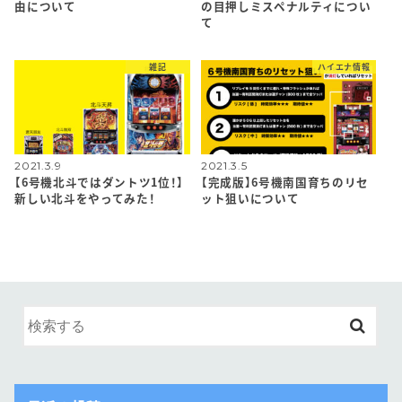
由について
の目押しミスペナルティについ
て
雑記
ハイエナ情報
2021.3.9
2021.3.5
【6号機北斗ではダントツ1位！】
【完成版】6号機南国育ちのリセ
新しい北斗をやってみた！
ット狙いについて