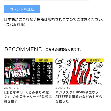
日本語が含まれない投稿は無視されますのでご注意ください。
（スパム対策）
RECOMMEND
こちらの記事も人気です。
解析情報
稼働日記
2019.10.6
2019.9.30
【まどマギ3】「くるみ割りの魔
バジリスク3 1050Gやエヴァ
女」中の中段チェリー・特殊役は
AT777天井直前台などのお宝台
引き損？
を拾った！