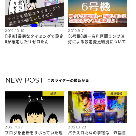
2019.10.10
2019.9.7
【漫画】最悪なタイミングで設定
【6号機】朝一有利区間ランプ消
6が確定したリゼロたん
灯による設定変更判別について
NEW POST
このライターの最新記事
雑記
解析情報
2021.7.27
2021.3.28
ブログを更新をサボっていた理
パチスロ北斗の拳宿命 炸裂目