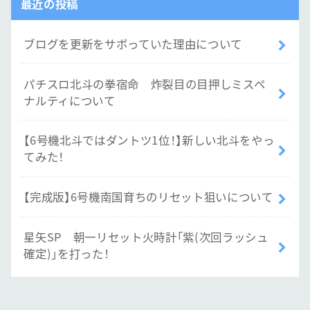
最近の投稿
ブログを更新をサボっていた理由について
パチスロ北斗の拳宿命 炸裂目の目押しミスペ
ナルティについて
【6号機北斗ではダントツ1位！】新しい北斗をやっ
てみた！
【完成版】6号機南国育ちのリセット狙いについて
星矢SP 朝一リセット火時計「紫(次回ラッシュ
確定)」を打った！