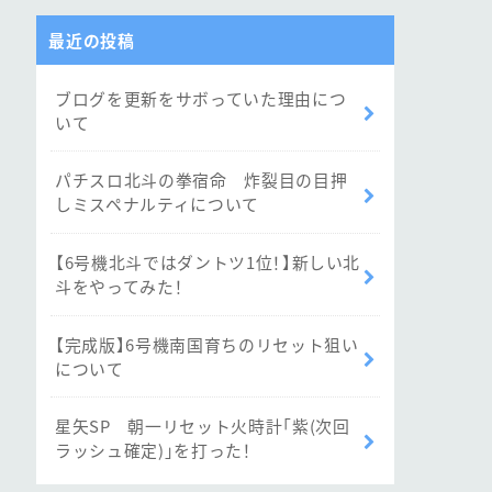
最近の投稿
ブログを更新をサボっていた理由につ
いて
パチスロ北斗の拳宿命 炸裂目の目押
しミスペナルティについて
【6号機北斗ではダントツ1位！】新しい北
斗をやってみた！
【完成版】6号機南国育ちのリセット狙い
について
星矢SP 朝一リセット火時計「紫(次回
ラッシュ確定)」を打った！