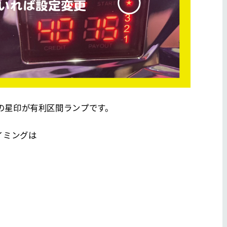
の星印が有利区間ランプです。
イミングは