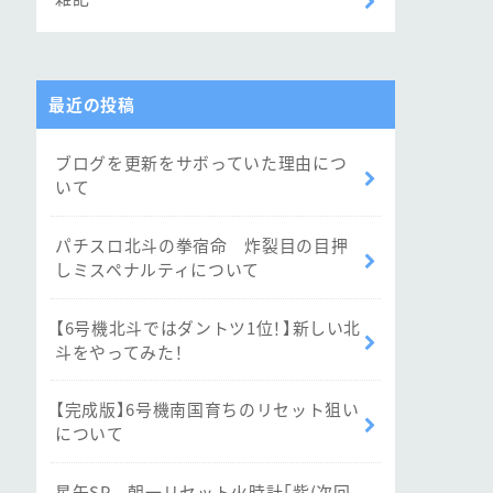
最近の投稿
ブログを更新をサボっていた理由につ
いて
パチスロ北斗の拳宿命 炸裂目の目押
しミスペナルティについて
【6号機北斗ではダントツ1位！】新しい北
斗をやってみた！
【完成版】6号機南国育ちのリセット狙い
について
星矢SP 朝一リセット火時計「紫(次回