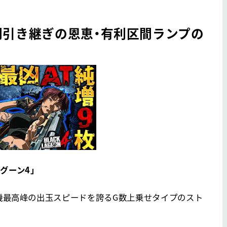
間引き継ぎの恩恵・有利区間ランプの
グーン4」
号機最高峰の出玉スピードを誇るG数上乗せタイプのスト