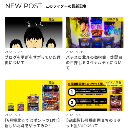
NEW POST
このライターの最新記事
雑記
解析情報
2021.7.27
2021.3.28
ブログを更新をサボっていた理
パチスロ北斗の拳宿命 炸裂目
由について
の目押しミスペナルティについ
て
雑記
ハイエナ情報
2021.3.9
2021.3.5
【6号機北斗ではダントツ1位！】
【完成版】6号機南国育ちのリセ
新しい北斗をやってみた！
ット狙いについて