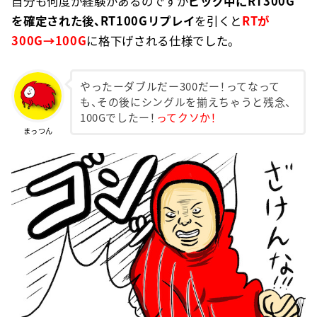
自分も何度か経験があるのですが
ビッグ中にRT300G
を確定された後、RT100Gリプレイ
を引くと
RTが
300G→100G
に格下げされる仕様でした。
やったーダブルだー300だー！ってなって
も、その後にシングルを揃えちゃうと残念、
100Gでしたー！
ってクソか！
まっつん