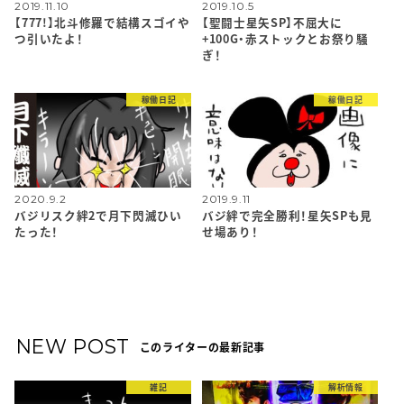
2019.11.10
2019.10.5
【777!】北斗修羅で結構スゴイや
【聖闘士星矢SP】不屈大に
つ引いたよ！
+100G・赤ストックとお祭り騒
ぎ！
稼働日記
稼働日記
2020.9.2
2019.9.11
バジリスク絆2で月下閃滅ひい
バジ絆で完全勝利！星矢SPも見
たった！
せ場あり！
NEW POST
このライターの最新記事
雑記
解析情報