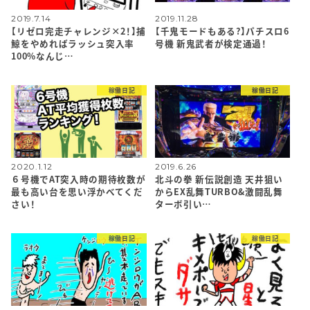
2019.7.14
2019.11.28
【リゼロ完走チャレンジ×2！】捕
【千鬼モードもある?】パチスロ6
鯨をやめればラッシュ突入率
号機 新鬼武者が検定通過！
100%なんじ…
稼働日記
稼働日記
2020.1.12
2019.6.26
６号機でAT突入時の期待枚数が
北斗の拳 新伝説創造 天井狙い
最も高い台を思い浮かべてくだ
からEX乱舞TURBO&激闘乱舞
さい！
ターボ引い…
稼働日記
稼働日記