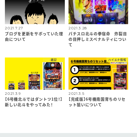
2021.7.27
2021.3.28
ブログを更新をサボっていた理
パチスロ北斗の拳宿命 炸裂目
由について
の目押しミスペナルティについ
て
雑記
ハイエナ情報
2021.3.9
2021.3.5
【6号機北斗ではダントツ1位！】
【完成版】6号機南国育ちのリセ
新しい北斗をやってみた！
ット狙いについて