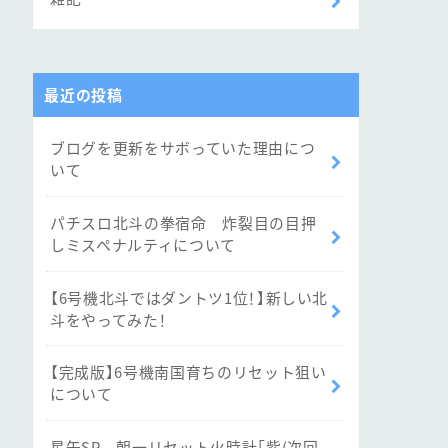
最近の投稿
ブログを更新をサボっていた理由につ
いて
パチスロ北斗の拳宿命 炸裂目の目押
しミスペナルティについて
【6号機北斗ではダントツ1位！】新しい北
斗をやってみた！
【完成版】6号機南国育ちのリセット狙い
について
星矢SP 朝一リセット火時計「紫(次回