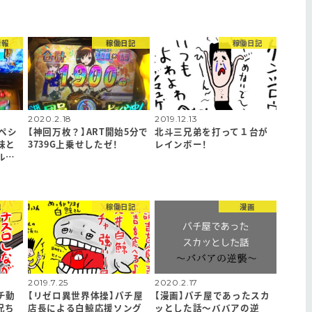
情報
稼働日記
稼働日記
2020.2.18
2019.12.13
ペシ
【神回万枚？】ART開始5分で
北斗三兄弟を打って１台が
味と
3739G上乗せしたゼ！
レインボー！
ル…
記
稼働日記
漫画
2019.7.25
2020.2.17
チ動
【リゼロ異世界体操】パチ屋
【漫画】パチ屋であったスカ
兄ち
店長による白鯨応援ソング
ッとした話〜ババアの逆