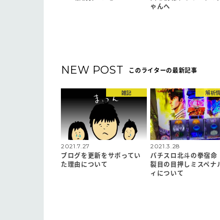
ゃんへ
NEW POST
このライターの最新記事
雑記
解析
2021.7.27
2021.3.28
ブログを更新をサボってい
パチスロ北斗の拳宿命
た理由について
裂目の目押しミスペナ
ィについて