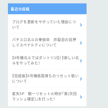
最近の投稿
ブログを更新をサボっていた理由につ
いて
パチスロ北斗の拳宿命 炸裂目の目押
しミスペナルティについて
【6号機北斗ではダントツ1位！】新しい北
斗をやってみた！
【完成版】6号機南国育ちのリセット狙い
について
星矢SP 朝一リセット火時計「紫(次回
ラッシュ確定)」を打った！