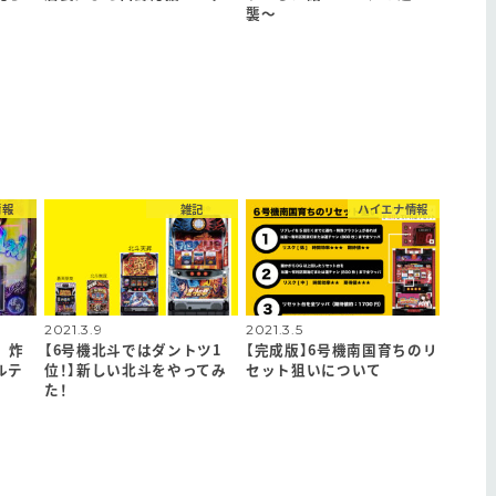
襲〜
情報
雑記
ハイエナ情報
2021.3.9
2021.3.5
 炸
【6号機北斗ではダントツ1
【完成版】6号機南国育ちのリ
ルテ
位！】新しい北斗をやってみ
セット狙いについて
た！