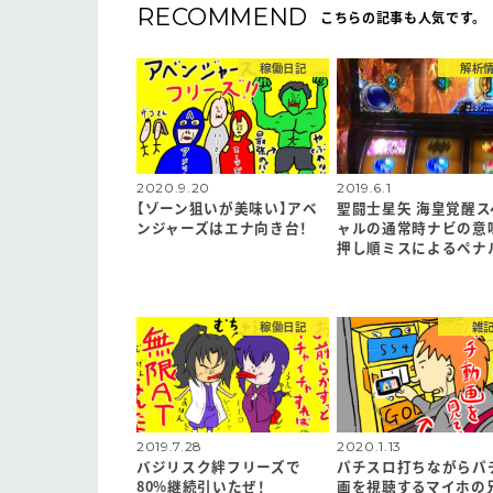
RECOMMEND
こちらの記事も人気です。
稼働日記
解析
2020.9.20
2019.6.1
【ゾーン狙いが美味い】アベ
聖闘士星矢 海皇覚醒ス
ンジャーズはエナ向き台！
ャルの通常時ナビの意
押し順ミスによるペナ
稼働日記
雑
2019.7.28
2020.1.13
バジリスク絆フリーズで
パチスロ打ちながらパ
80%継続引いたぜ！
画を視聴するマイホの