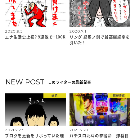
2020.9.5
2020.7.1
エナ生活史上初? 9連敗で−100K
リング 終焉ノ刻で最高継続率を
引いた！
NEW POST
このライターの最新記事
雑記
解析情報
2021.7.27
2021.3.28
ブログを更新をサボっていた理
パチスロ北斗の拳宿命 炸裂目