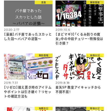
漫画
解析情報
2020.2.17
2019.10.6
【漫画】パチ屋であったスカッと
【まどマギ3】「くるみ割りの魔
した話〜ババアの逆襲〜
女」中の中段チェリー・特殊役は
引き損？
解析情報
稼働日記
2019.7.31
2019.8.18
【リゼロ】据え置き時のアイテム
星矢SP 教皇アイキャッチから
やポイントは引き継ぐ？リセッ
不撓不屈！
トの確認方法も
稼働日記
稼働日記