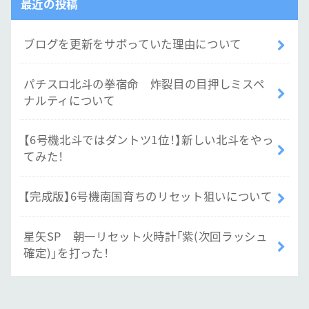
最近の投稿
ブログを更新をサボっていた理由について
パチスロ北斗の拳宿命 炸裂目の目押しミスペ
ナルティについて
【6号機北斗ではダントツ1位！】新しい北斗をやっ
てみた！
【完成版】6号機南国育ちのリセット狙いについて
星矢SP 朝一リセット火時計「紫(次回ラッシュ
確定)」を打った！