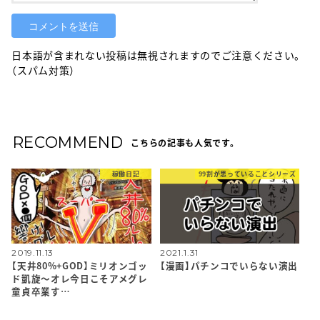
日本語が含まれない投稿は無視されますのでご注意ください。
（スパム対策）
RECOMMEND
こちらの記事も人気です。
稼働日記
99割が思っていることシリーズ
2019.11.13
2021.1.31
【天井80%+GOD】ミリオンゴッ
【漫画】パチンコでいらない演出
ド凱旋〜オレ今日こそアメグレ
童貞卒業す…