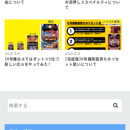
由について
の目押しミスペナルティについ
て
雑記
ハイエナ情報
2021.3.9
2021.3.5
【6号機北斗ではダントツ1位！】
【完成版】6号機南国育ちのリセ
新しい北斗をやってみた！
ット狙いについて