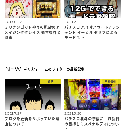
2019.8.27
2021.2.15
ミリオンゴッド神々の凱旋のア
パチスロ バイオハザード7 レジ
メイジンググレイス 発生条件と
デント イービル セリフによる
恩恵
モード示…
NEW POST
このライターの最新記事
雑記
解析情報
2021.7.27
2021.3.28
ブログを更新をサボっていた理
パチスロ北斗の拳宿命 炸裂目
由について
の目押しミスペナルティについ
て