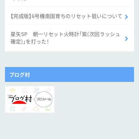
【完成版】6号機南国育ちのリセット狙いについて
星矢SP 朝一リセット火時計「紫(次回ラッシュ
確定)」を打った！
ブログ村