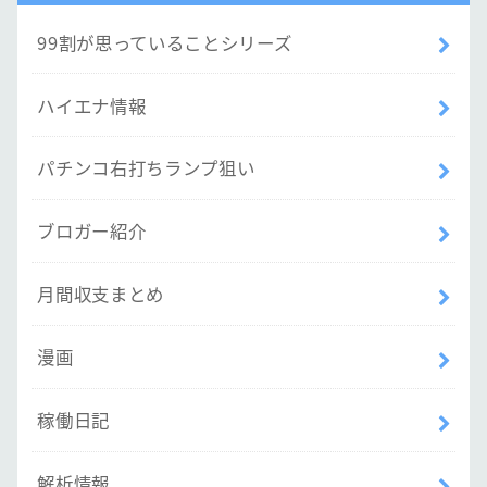
99割が思っていることシリーズ
ハイエナ情報
パチンコ右打ちランプ狙い
ブロガー紹介
月間収支まとめ
漫画
稼働日記
解析情報