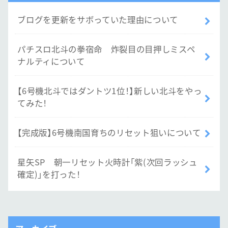
ブログを更新をサボっていた理由について
パチスロ北斗の拳宿命 炸裂目の目押しミスペ
ナルティについて
【6号機北斗ではダントツ1位！】新しい北斗をやっ
てみた！
【完成版】6号機南国育ちのリセット狙いについて
星矢SP 朝一リセット火時計「紫(次回ラッシュ
確定)」を打った！