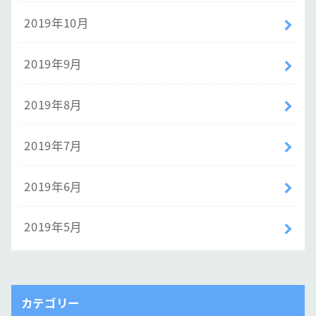
2019年10月
2019年9月
2019年8月
2019年7月
2019年6月
2019年5月
カテゴリー