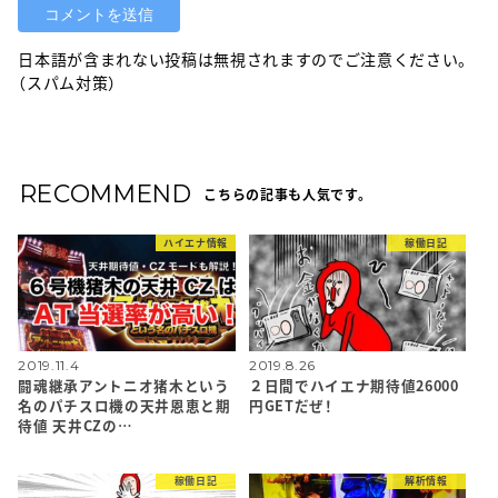
日本語が含まれない投稿は無視されますのでご注意ください。
（スパム対策）
RECOMMEND
こちらの記事も人気です。
ハイエナ情報
稼働日記
2019.11.4
2019.8.26
闘魂継承アントニオ猪木という
２日間でハイエナ期待値26000
名のパチスロ機の天井恩恵と期
円GETだぜ！
待値 天井CZの…
稼働日記
解析情報