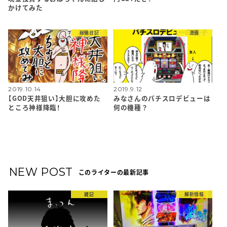
かけてみた
稼働日記
漫画
2019.10.14
2019.9.12
【GOD天井狙い】大胆に攻めた
みなさんのパチスロデビューは
ところ神様降臨！
何の機種？
NEW POST
このライターの最新記事
雑記
解析情報