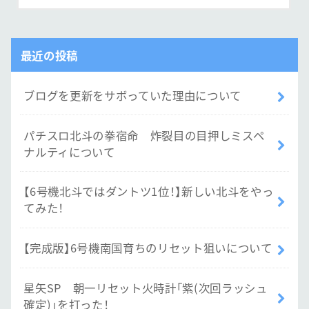
最近の投稿
ブログを更新をサボっていた理由について
パチスロ北斗の拳宿命 炸裂目の目押しミスペ
ナルティについて
【6号機北斗ではダントツ1位！】新しい北斗をやっ
てみた！
【完成版】6号機南国育ちのリセット狙いについて
星矢SP 朝一リセット火時計「紫(次回ラッシュ
確定)」を打った！