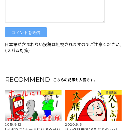
日本語が含まれない投稿は無視されますのでご注意ください。
（スパム対策）
RECOMMEND
こちらの記事も人気です。
漫画
稼働日記
2019.8.12
2020.9.6
【ベガ立ち】ホールにいるウザい
リング終焉で10日ぶりの・・・！