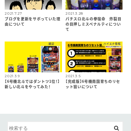
2021.7.27
2021.3.28
ブログを更新をサボっていた理
パチスロ北斗の拳宿命 炸裂目
由について
の目押しミスペナルティについ
て
雑記
ハイエナ情報
2021.3.9
2021.3.5
【6号機北斗ではダントツ1位！】
【完成版】6号機南国育ちのリセ
新しい北斗をやってみた！
ット狙いについて