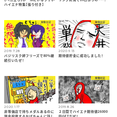
ハイエナ特集【張り付き】
稼働日記
稼働日記
2019.7.28
2020.9.13
バジリスク絆フリーズで80%継
期待値貯金に成功しました！
続引いたぜ！
漫画
稼働日記
2020.1.17
2019.8.26
非等価店で持ちメダルあるのに
２日間でハイエナ期待値26000
現金投資するおばちゃんに話し
円GETだぜ！