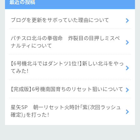
最近の投稿
ブログを更新をサボっていた理由について
パチスロ北斗の拳宿命 炸裂目の目押しミスペ
ナルティについて
【6号機北斗ではダントツ1位！】新しい北斗をやっ
てみた！
【完成版】6号機南国育ちのリセット狙いについて
星矢SP 朝一リセット火時計「紫(次回ラッシュ
確定)」を打った！