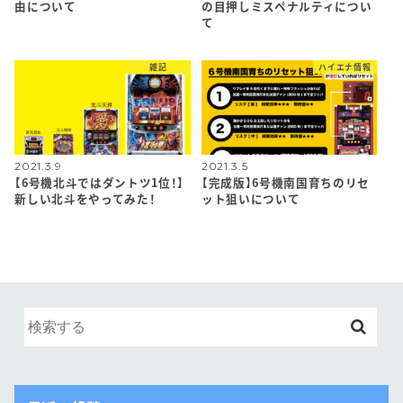
由について
の目押しミスペナルティについ
て
雑記
ハイエナ情報
2021.3.9
2021.3.5
【6号機北斗ではダントツ1位！】
【完成版】6号機南国育ちのリセ
新しい北斗をやってみた！
ット狙いについて