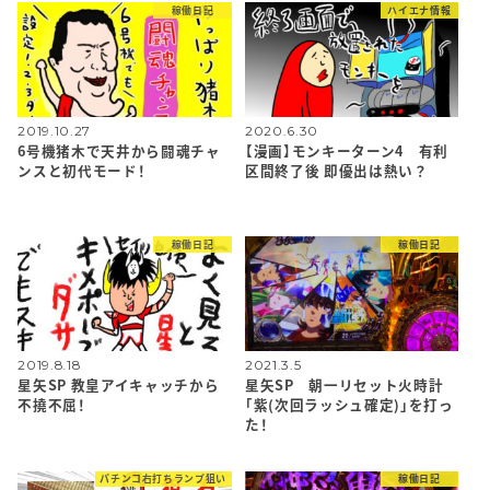
稼働日記
ハイエナ情報
2019.10.27
2020.6.30
6号機猪木で天井から闘魂チャ
【漫画】モンキーターン4 有利
ンスと初代モード！
区間終了後 即優出は熱い？
稼働日記
稼働日記
2019.8.18
2021.3.5
星矢SP 教皇アイキャッチから
星矢SP 朝一リセット火時計
不撓不屈！
「紫(次回ラッシュ確定)」を打っ
た！
パチンコ右打ちランプ狙い
稼働日記