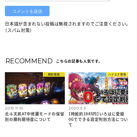
日本語が含まれない投稿は無視されますのでご注意ください。
（スパム対策）
RECOMMEND
こちらの記事も人気です。
解析情報
ハイエナ情報
2019.11.10
2020.3.9
北斗天昇AT中修羅モードの保留
【時給約1845円】いろはに愛姫
別の勝利期待度について
0Gでできる設定判別方法につい
て