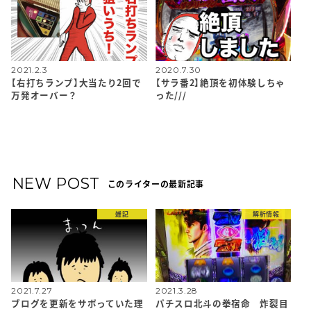
2021.2.3
2020.7.30
【右打ちランプ】大当たり2回で
【サラ番2】絶頂を初体験しちゃ
万発オーバー？
った///
NEW POST
このライターの最新記事
雑記
解析情報
2021.7.27
2021.3.28
ブログを更新をサボっていた理
パチスロ北斗の拳宿命 炸裂目