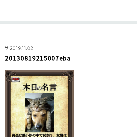
2019.11.02
20130819215007eba