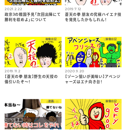
2021.2.22
2019.7.12
政宗3の戦国予見「次回出陣にて
蒼天の拳 朋友の究極ハイエナ技
勝利を収めよ」について
を発見したかもしれん！
稼働日記
稼働日記
2019.11.2
2020.9.20
【蒼天の拳 朋友】野生の天授の
【ゾーン狙いが美味い】アベンジ
儀引いたぞ〜！
ャーズはエナ向き台！
漫画
稼働日記