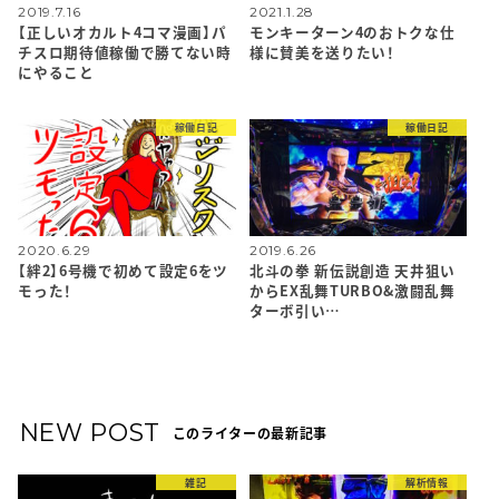
2019.7.16
2021.1.28
【正しいオカルト4コマ漫画】パ
モンキーターン4のおトクな仕
チスロ期待値稼働で勝てない時
様に賛美を送りたい！
にやること
稼働日記
稼働日記
2020.6.29
2019.6.26
【絆2】6号機で初めて設定6をツ
北斗の拳 新伝説創造 天井狙い
モった！
からEX乱舞TURBO&激闘乱舞
ターボ引い…
NEW POST
このライターの最新記事
雑記
解析情報