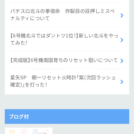
パチスロ北斗の拳宿命 炸裂目の目押しミスペ
ナルティについて
【6号機北斗ではダントツ1位！】新しい北斗をやっ
てみた！
【完成版】6号機南国育ちのリセット狙いについて
星矢SP 朝一リセット火時計「紫(次回ラッシュ
確定)」を打った！
ブログ村