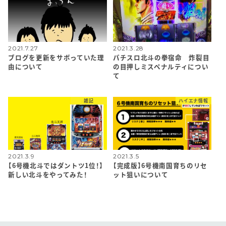
2021.7.27
2021.3.28
ブログを更新をサボっていた理
パチスロ北斗の拳宿命 炸裂目
由について
の目押しミスペナルティについ
て
雑記
ハイエナ情報
2021.3.9
2021.3.5
【6号機北斗ではダントツ1位！】
【完成版】6号機南国育ちのリセ
新しい北斗をやってみた！
ット狙いについて