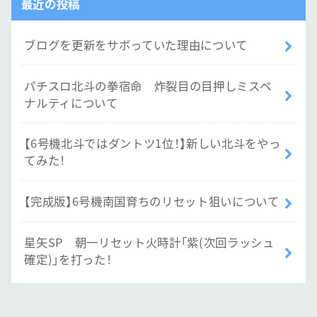
最近の投稿
ブログを更新をサボっていた理由について
パチスロ北斗の拳宿命 炸裂目の目押しミスペ
ナルティについて
【6号機北斗ではダントツ1位！】新しい北斗をやっ
てみた！
【完成版】6号機南国育ちのリセット狙いについて
星矢SP 朝一リセット火時計「紫(次回ラッシュ
確定)」を打った！