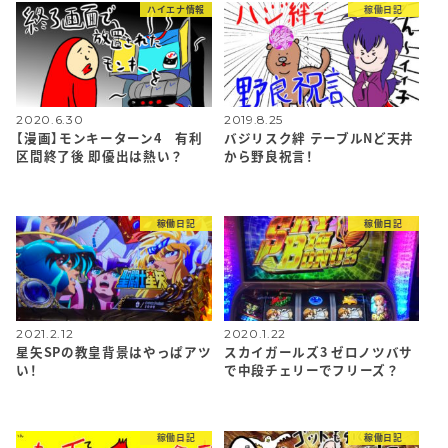
ハイエナ情報
稼働日記
2020.6.30
2019.8.25
【漫画】モンキーターン4 有利
バジリスク絆 テーブルNど天井
区間終了後 即優出は熱い？
から野良祝言！
稼働日記
稼働日記
2021.2.12
2020.1.22
星矢SPの教皇背景はやっぱアツ
スカイガールズ3 ゼロノツバサ
い！
で中段チェリーでフリーズ？
稼働日記
稼働日記