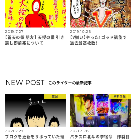
2019.7.27
2019.10.26
【蒼天の拳 朋友】 天授の儀 引き
【V揃い】やった！ゴッド凱旋で
戻し即前兆について
過去最高枚数！
NEW POST
このライターの最新記事
雑記
解析情報
2021.7.27
2021.3.28
ブログを更新をサボっていた理
パチスロ北斗の拳宿命 炸裂目