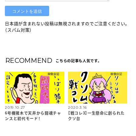
日本語が含まれない投稿は無視されますのでご注意ください。
（スパム対策）
RECOMMEND
こちらの記事も人気です。
稼働日記
稼働日記
2019.10.27
2020.3.16
6号機猪木で天井から闘魂チャ
【戦コレ3】一生懸命に創られた
ンスと初代モード！
クソ台