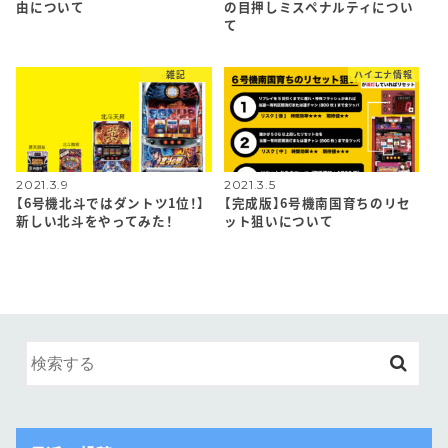
由について
の目押しミスペナルティについ
て
雑記
ハイエナ情報
2021.3.9
2021.3.5
【6号機北斗ではダントツ1位！】
【完成版】6号機南国育ちのリセ
新しい北斗をやってみた！
ット狙いについて