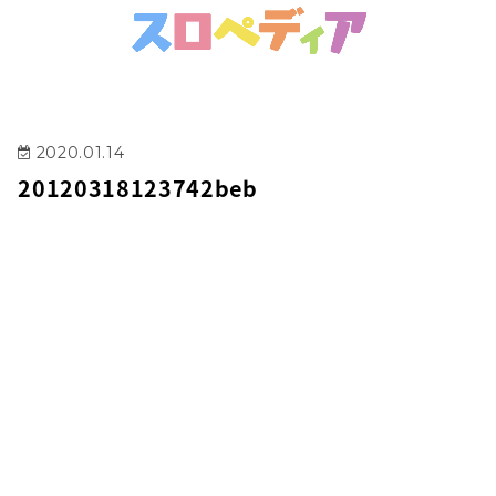
2020.01.14
20120318123742beb