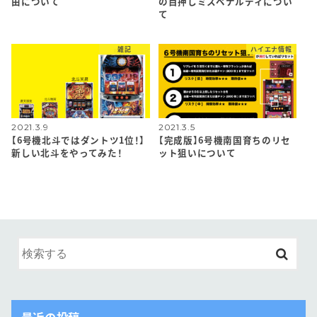
由について
の目押しミスペナルティについ
て
雑記
ハイエナ情報
2021.3.9
2021.3.5
【6号機北斗ではダントツ1位！】
【完成版】6号機南国育ちのリセ
新しい北斗をやってみた！
ット狙いについて