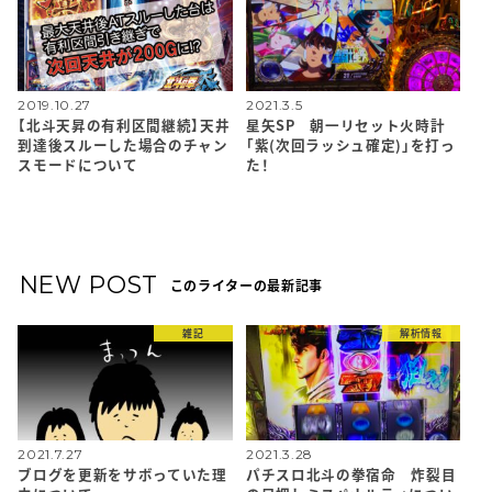
2019.10.27
2021.3.5
【北斗天昇の有利区間継続】天井
星矢SP 朝一リセット火時計
到達後スルーした場合のチャン
「紫(次回ラッシュ確定)」を打っ
スモードについて
た！
NEW POST
このライターの最新記事
雑記
解析情報
2021.7.27
2021.3.28
ブログを更新をサボっていた理
パチスロ北斗の拳宿命 炸裂目