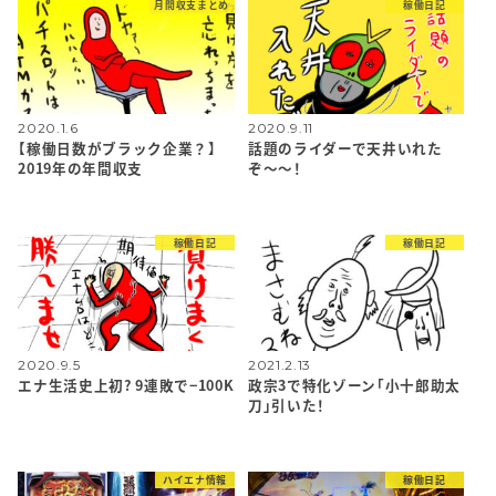
月間収支まとめ
稼働日記
2020.1.6
2020.9.11
【稼働日数がブラック企業？】
話題のライダーで天井いれた
2019年の年間収支
ぞ〜〜！
稼働日記
稼働日記
2020.9.5
2021.2.13
エナ生活史上初? 9連敗で−100K
政宗3で特化ゾーン「小十郎助太
刀」引いた！
ハイエナ情報
稼働日記