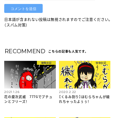
日本語が含まれない投稿は無視されますのでご注意ください。
（スパム対策）
RECOMMEND
こちらの記事も人気です。
稼働日記
稼働日記
2021.1.26
2020.2.22
花の慶次武威 777Gでプチュ
【くるみ割り】ほむらちゃんが穢
ンとフリーズ！
れちゃったよぅぅ！