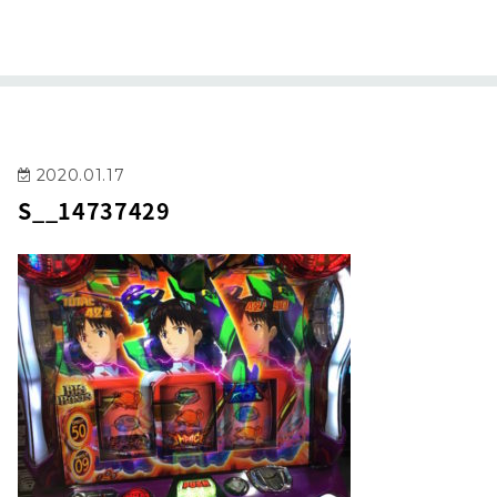
2020.01.17
S__14737429