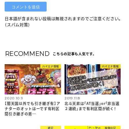
日本語が含まれない投稿は無視されますのでご注意ください。
（スパム対策）
RECOMMEND
こちらの記事も人気です。
ハイエナ情報
ハイエナ情報
2020.10.9
2019.11.8
【闇天国以外でも引き継ぎ有】ア
北斗天昇は「AT当選」or「非当選
ナターのオットはーです有利区
２連続」まで有利区間が続く！
間引き継ぎの恩…
雑記
稼働日記