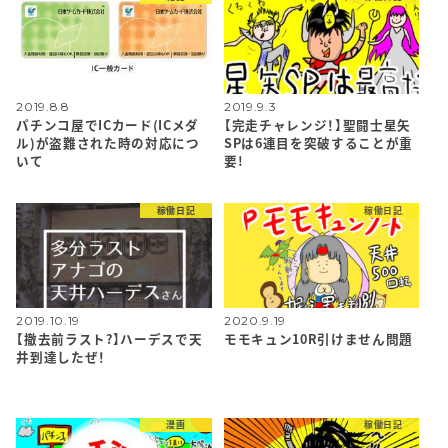
2019.8.8
2019.9.3
パチンコ屋でICカード(ICメダ
【完走チャレンジ！】聖闘士星矢
ル)が盗難された時の対応につ
SPは6連目を突破することが重
いて
要!
稼働日記
稼働日記
2019.10.19
2020.9.19
【撤去前ラスト?】ハーデスで天
モモキュン10R引けません問題
井到達したぜ！
漫画
稼働日記