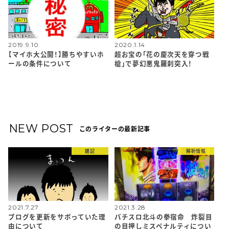
2019.9.10
2020.1.14
【マイホ大公開！】勝ちやすいホ
超お宝の「花の慶次天を穿つ戦
ールの条件について
槍」で夢幻悪鬼羅刹突入！
NEW POST
このライターの最新記事
雑記
解析情報
2021.7.27
2021.3.28
ブログを更新をサボっていた理
パチスロ北斗の拳宿命 炸裂目
由について
の目押しミスペナルティについ