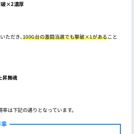
撃破×2濃厚
いただき、
100G台の激闘当選でも撃破×1がある
こと
た昇舞魂
得率は下記の通りとなっています。
得率