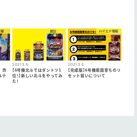
情報
雑記
ハイエナ情報
2021.3.9
2021.3.5
 炸
【6号機北斗ではダントツ1
【完成版】6号機南国育ちのリ
ルテ
位！】新しい北斗をやってみ
セット狙いについて
た！