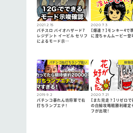
2021.2.15
2020.7.3
パチスロ バイオハザード7
【爆連？】モンキー4で
レジデント イービル セリフ
に澄ちゃんムービー登
によるモード示…
パチンコ右打ちランプ狙い
稼働
2019.9.2
2020.7.21
パチンコ暴れん坊将軍で右
【また完走？】リゼロで
打ちランプエナ！
の白鯨攻略戦勝利確定
フが出現！