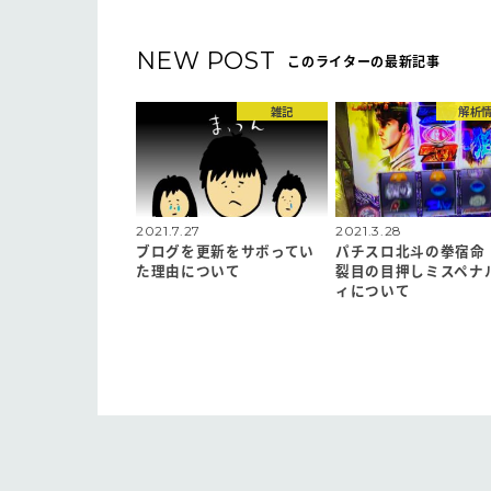
NEW POST
このライターの最新記事
雑記
解析
2021.7.27
2021.3.28
ブログを更新をサボってい
パチスロ北斗の拳宿命
た理由について
裂目の目押しミスペナ
ィについて