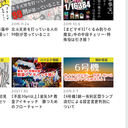
2019.11.24
2019.10.6
準備中
北斗天昇を打っている人の
【まどマギ3】「くるみ割りの
場っ！
99割が思っていること
魔女」中の中段チェリー・特
殊役は引き損？
日記
ハイエナ情報
解析情報
2021.1.30
2019.9.7
初見
【不屈30pt以上】星矢SP 教
【6号機】朝一有利区間ランプ
セリ
皇アイキャッチ 勝つため
消灯による設定変更判別に
のフローチャート
ついて