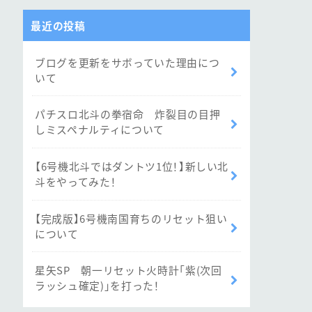
最近の投稿
ブログを更新をサボっていた理由につ
いて
パチスロ北斗の拳宿命 炸裂目の目押
しミスペナルティについて
【6号機北斗ではダントツ1位！】新しい北
斗をやってみた！
【完成版】6号機南国育ちのリセット狙い
について
星矢SP 朝一リセット火時計「紫(次回
ラッシュ確定)」を打った！