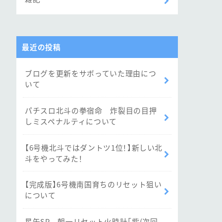
最近の投稿
ブログを更新をサボっていた理由につ
いて
パチスロ北斗の拳宿命 炸裂目の目押
しミスペナルティについて
【6号機北斗ではダントツ1位！】新しい北
斗をやってみた！
【完成版】6号機南国育ちのリセット狙い
について
星矢SP 朝一リセット火時計「紫(次回