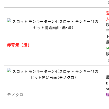
赤背景（澄）
6
B
o
モノクロ