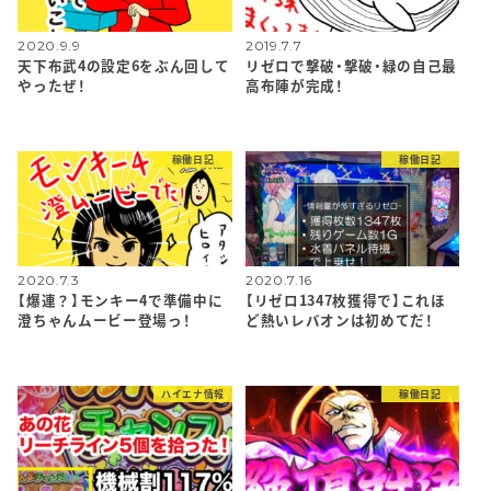
2020.9.9
2019.7.7
天下布武4の設定6をぶん回して
リゼロで撃破・撃破・緑の自己最
やったぜ！
高布陣が完成！
稼働日記
稼働日記
2020.7.3
2020.7.16
【爆連？】モンキー4で準備中に
【リゼロ1347枚獲得で】これほ
澄ちゃんムービー登場っ！
ど熱いレバオンは初めてだ！
ハイエナ情報
稼働日記