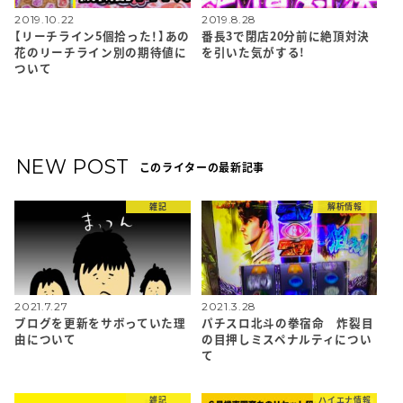
2019.10.22
2019.8.28
【リーチライン5個拾った！】あの
番長3で閉店20分前に絶頂対決
花のリーチライン別の期待値に
を引いた気がする!
ついて
NEW POST
このライターの最新記事
雑記
解析情報
2021.7.27
2021.3.28
ブログを更新をサボっていた理
パチスロ北斗の拳宿命 炸裂目
由について
の目押しミスペナルティについ
て
雑記
ハイエナ情報