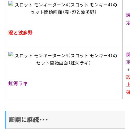
定
澄と波多野
定
虹河ラキ
確
順調に継続・・・