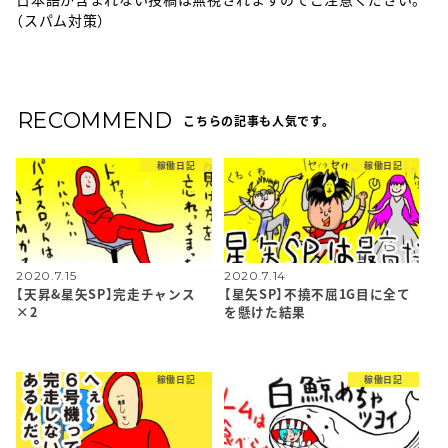
（スパム対策）
RECOMMEND
こちらの記事も人気です。
稼働日記
稼働日記
2020.7.15
2020.7.14
【天昇&星矢SP】完走チャンス
【星矢SP】不撓不屈1G目に全て
×2
を懸けた結果
稼働日記
稼働日記