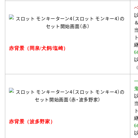
赤背景（岡泉/犬飼/塩崎）
6
赤背景（波多野家）
6