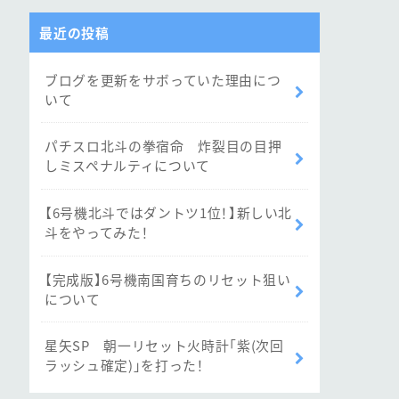
最近の投稿
ブログを更新をサボっていた理由につ
いて
パチスロ北斗の拳宿命 炸裂目の目押
しミスペナルティについて
【6号機北斗ではダントツ1位！】新しい北
斗をやってみた！
【完成版】6号機南国育ちのリセット狙い
について
星矢SP 朝一リセット火時計「紫(次回
ラッシュ確定)」を打った！