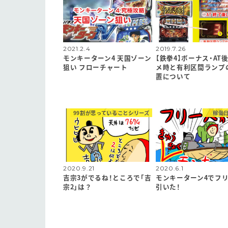
2021.2.4
2019.7.26
モンキーターン4 天国ゾーン
【鉄拳4】ボーナス・AT
狙い フローチャート
メ時と有利区間ランプ
置について
99割が思っていることシリーズ
稼働
2020.9.21
2020.6.1
吉宗3がでるね！ところで「吉
モンキーターン4でフ
宗2」は？
引いた！