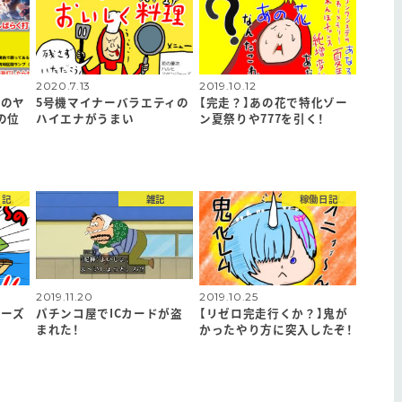
2020.7.13
2019.10.12
後のヤ
5号機マイナーバラエティの
【完走？】あの花で特化ゾー
の位
ハイエナがうまい
ン夏祭りや777を引く！
日記
雑記
稼働日記
2019.11.20
2019.10.25
リーズ
パチンコ屋でICカードが盗
【リゼロ完走行くか？】鬼が
まれた！
かったやり方に突入したぞ！