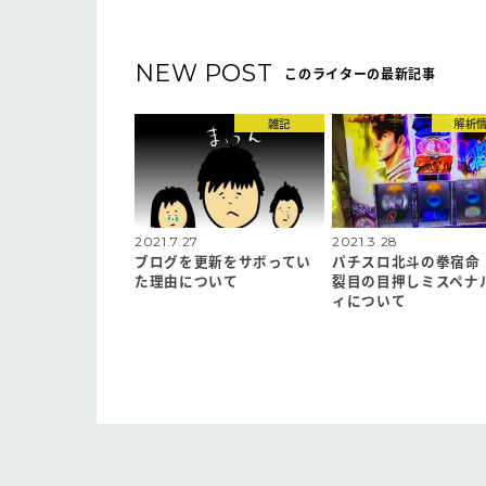
NEW POST
このライターの最新記事
雑記
解析
2021.7.27
2021.3.28
ブログを更新をサボってい
パチスロ北斗の拳宿命
た理由について
裂目の目押しミスペナ
ィについて