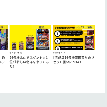
情報
雑記
ハイエナ情報
2021.3.9
2021.3.5
 炸
【6号機北斗ではダントツ1
【完成版】6号機南国育ちのリ
ルテ
位！】新しい北斗をやってみ
セット狙いについて
た！