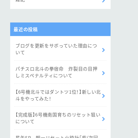
最近の投稿
ブログを更新をサボっていた理由につ
いて
パチスロ北斗の拳宿命 炸裂目の目押
しミスペナルティについて
【6号機北斗ではダントツ1位！】新しい北
斗をやってみた！
【完成版】6号機南国育ちのリセット狙い
について
星矢SP 朝一リセット火時計「紫(次回