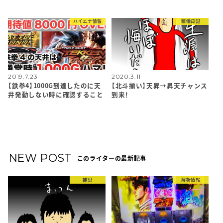
ハイエナ情報
稼働日記
2019.7.23
2020.3.11
【鉄拳4】1000G到達したのに天
【北斗揃い】天昇→昇天チャンス
井発動しない時に確認すること
到来！
NEW POST
このライターの最新記事
雑記
解析情報