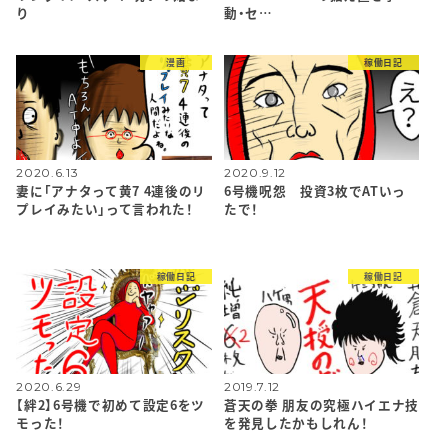
り
動・セ…
漫画
稼働日記
2020.6.13
2020.9.12
妻に「アナタって黄7 4連後のリ
6号機呪怨 投資3枚でATいっ
プレイみたい」って言われた！
たで！
稼働日記
稼働日記
2020.6.29
2019.7.12
【絆2】6号機で初めて設定6をツ
蒼天の拳 朋友の究極ハイエナ技
モった！
を発見したかもしれん！