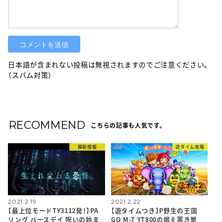
日本語が含まれない投稿は無視されますのでご注意ください。
（スパム対策）
RECOMMEND
こちらの記事も人気です。
解析情報
遊タイム攻略
2021.2.19
2021.2.22
【最上位モードTY3112発！】PA
【遊タイムつき】P野生の王国
リング バースデイ 呪いの始ま
GO M-T YT800の据え置き挙