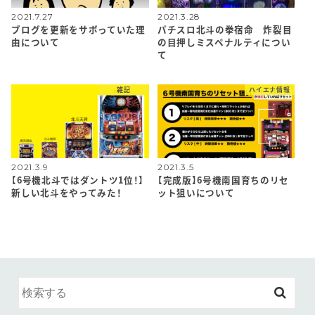
2021.7.27
2021.3.28
ブログを更新をサボっていた理
パチスロ北斗の拳宿命 炸裂目
由について
の目押しミスペナルティについ
て
雑記
ハイエナ情報
2021.3.9
2021.3.5
【6号機北斗ではダントツ1位！】
【完成版】6号機南国育ちのリセ
新しい北斗をやってみた！
ット狙いについて