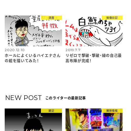
漫画
稼働日記
2020.12.10
2019.7.7
ホールによくいるハイエナさん
リゼロで撃破・撃破・緑の自己最
の絵を描いてみた！
高布陣が完成！
NEW POST
このライターの最新記事
雑記
解析情報