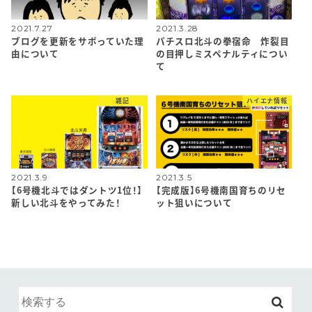
2021.7.27
2021.3.28
ブログを更新をサボっていた理
パチスロ北斗の拳宿命 炸裂目
由について
の目押しミスペナルティについ
て
雑記
ハイエナ情報
2021.3.9
2021.3.5
【6号機北斗ではダントツ1位！】
【完成版】6号機南国育ちのリセ
新しい北斗をやってみた！
ット狙いについて