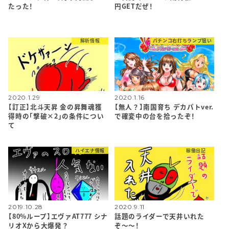
たった！
円GETだぜ！
解析情報
パチンコ右打ちランプ狙い
2020.1.29
2020.1.16
【訂正】北斗天昇 金の昇舞魂獲
【無人？】南国育ち デカパトver.
得時の「撃破×2」の条件につい
で確変中の台を拾ったぞ！
て
ハイエナ情報
稼働日記
2019.10.28
2020.9.11
【80%ループ】エヴァAT777 シナ
話題のライダーで天井いれた
リオXから大爆発？
ぞ〜〜！