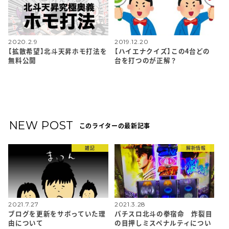
2020.2.9
2019.12.20
【拡散希望】北斗天昇ホモ打法を
【ハイエナクイズ】この4台どの
無料公開
台を打つのが正解？
NEW POST
このライターの最新記事
雑記
解析情報
2021.7.27
2021.3.28
ブログを更新をサボっていた理
パチスロ北斗の拳宿命 炸裂目
由について
の目押しミスペナルティについ