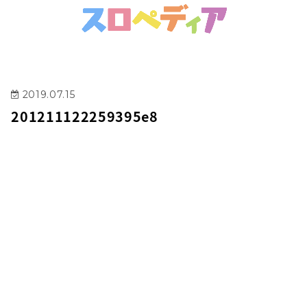
2019.07.15
201211122259395e8