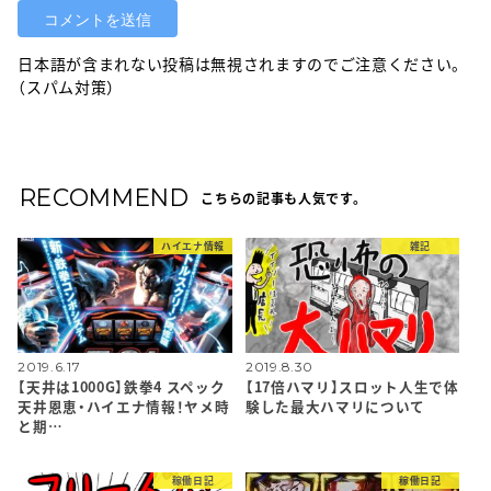
日本語が含まれない投稿は無視されますのでご注意ください。
（スパム対策）
RECOMMEND
こちらの記事も人気です。
ハイエナ情報
雑記
2019.6.17
2019.8.30
【天井は1000G】鉄拳4 スペック
【17倍ハマリ】スロット人生で体
天井恩恵・ハイエナ情報！ヤメ時
験した最大ハマリについて
と期…
稼働日記
稼働日記