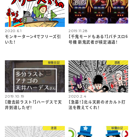
2020.6.1
2019.11.28
モンキーターン4でフリーズ引
【千鬼モードもある?】パチスロ6
いた！
号機 新鬼武者が検定通過！
稼働日記
漫画
2019.10.19
2020.2.4
【撤去前ラスト?】ハーデスで天
【急募！】北斗天昇のオカルト打
井到達したぜ！
法を教えてくれ！
漫画
稼働日記