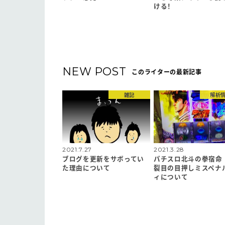
ける！
NEW POST
このライターの最新記事
雑記
解析
2021.7.27
2021.3.28
ブログを更新をサボってい
パチスロ北斗の拳宿命
た理由について
裂目の目押しミスペナ
ィについて