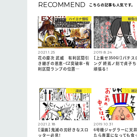
RECOMMEND
こちらの記事も人気です。
ハイエナ情報
稼働
2021.1.25
2019.8.24
花の慶次 武威 有利区間引
【上乗せ350G!】パチス
き継ぎの恩恵・CZ突破率・有
ング 終焉ノ刻で貞子ち
利区間ランプの位置…
頑張る！
漫画
雑
2021.2.18
2019.10.31
【漫画】鬼滅の刃好きなスロ
6号機ジャグラーに天
ッター必見！
たら専業になっても食