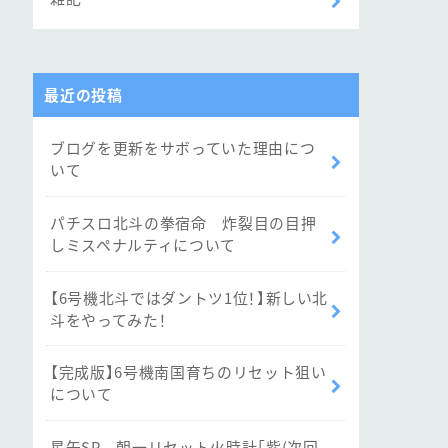
最近の投稿
ブログを更新をサボっていた理由につ
いて
パチスロ北斗の拳宿命 炸裂目の目押
しミスペナルティについて
【6号機北斗ではダントツ1位！】新しい北
斗をやってみた！
【完成版】6号機南国育ちのリセット狙い
について
星矢SP 朝一リセット火時計「紫(次回