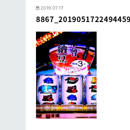
2019.07.17
8867_201905172249445