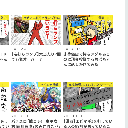
日記
パチンコ右打ちランプ狙い
漫画
2021.2.3
2020.1.17
ロ リ
【右打ちランプ】大当たり2回
非等価店で持ちメダルある
ゃん
で万発オーバー？
のに現金投資するおばちゃ
んに話しかけてみた
記
ハイエナ情報
99割が思っていることシリーズ
2019.6.10
2019.10.10
井あっ
パチスロ「戦コレ！ [泰平女
【漫画】まどマギ3を打ってい
ってい
君]徳川家康」の天井恩恵・ハ
る人の99割が思っているこ