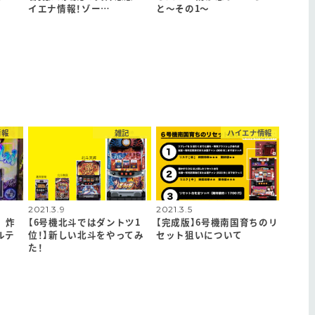
イエナ情報！ゾー…
と〜その1〜
情報
雑記
ハイエナ情報
2021.3.9
2021.3.5
 炸
【6号機北斗ではダントツ1
【完成版】6号機南国育ちのリ
ルテ
位！】新しい北斗をやってみ
セット狙いについて
た！