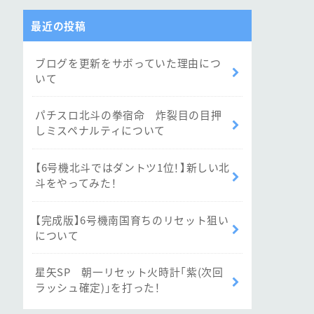
最近の投稿
ブログを更新をサボっていた理由につ
いて
パチスロ北斗の拳宿命 炸裂目の目押
しミスペナルティについて
【6号機北斗ではダントツ1位！】新しい北
斗をやってみた！
【完成版】6号機南国育ちのリセット狙い
について
星矢SP 朝一リセット火時計「紫(次回
ラッシュ確定)」を打った！